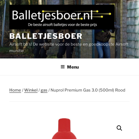
Ga
naar
de
inhoud
BALLETJESBOER
Airsoft bb's! De website voor de beste en goedkoopste Airsoft
munitie
Menu
Home
/
Winkel
/
gas
/ Nuprol Premium Gas 3.0 (500ml) Rood