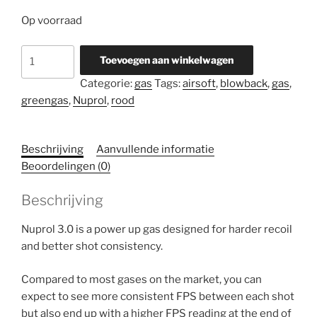
Op voorraad
Nuprol
Toevoegen aan winkelwagen
Premium
Categorie:
gas
Tags:
airsoft
,
blowback
,
gas
,
Gas
greengas
,
Nuprol
,
rood
3.0
(500ml)
Rood
Beschrijving
Aanvullende informatie
aantal
Beoordelingen (0)
Beschrijving
Nuprol 3.0 is a power up gas designed for harder recoil
and better shot consistency.
Compared to most gases on the market, you can
expect to see more consistent FPS between each shot
but also end up with a higher FPS reading at the end of