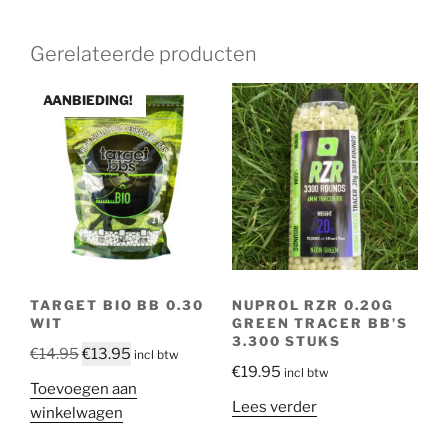
Gerelateerde producten
AANBIEDING!
TARGET BIO BB 0.30
NUPROL RZR 0.20G
WIT
GREEN TRACER BB’S
3.300 STUKS
Oorspronkelijke
Huidige
€
14.95
€
13.95
incl btw
€
19.95
incl btw
prijs
prijs
Toevoegen aan
was:
is:
Lees verder
winkelwagen
€14.95.
€13.95.