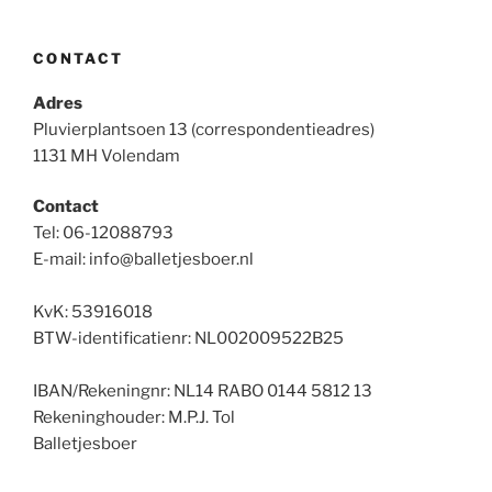
CONTACT
Adres
Pluvierplantsoen 13 (correspondentieadres)
1131 MH Volendam
Contact
Tel: 06-12088793
E-mail: info@balletjesboer.nl
KvK: 53916018
BTW-identificatienr: NL002009522B25
IBAN/Rekeningnr: NL14 RABO 0144 5812 13
Rekeninghouder: M.P.J. Tol
Balletjesboer