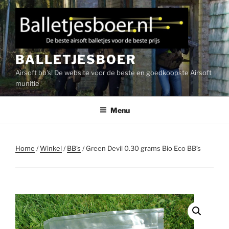
Ga
naar
de
inhoud
BALLETJESBOER
Airsoft bb's! De website voor de beste en goedkoopste Airsoft
munitie
Menu
Home
/
Winkel
/
BB's
/ Green Devil 0.30 grams Bio Eco BB’s