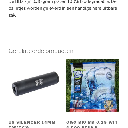
De BB’s zijn 0.30 gram p.s. en 100% biodegradable. De
balletjes worden geleverd in een handige hersluitbare
zak.
Gerelateerde producten
US SILENCER 14MM
G&G BIO BB 0.25 WIT
CW/CCW
4.000 STUKS