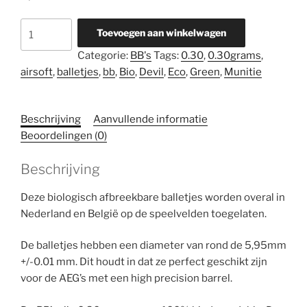
Green
Toevoegen aan winkelwagen
Devil
Categorie:
BB's
Tags:
0.30
,
0.30grams
,
0.30
airsoft
,
balletjes
,
bb
,
Bio
,
Devil
,
Eco
,
Green
,
Munitie
grams
Bio
Eco
Beschrijving
Aanvullende informatie
BB's
Beoordelingen (0)
aantal
Beschrijving
Deze biologisch afbreekbare balletjes worden overal in
Nederland en België op de speelvelden toegelaten.
De balletjes hebben een diameter van rond de 5,95mm
+/-0.01 mm. Dit houdt in dat ze perfect geschikt zijn
voor de AEG’s met een high precision barrel.