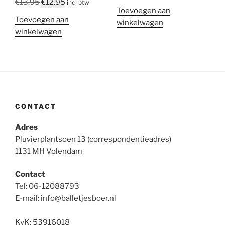
Oorspronkelijke
Huidige
€
13.95
€
12.95
incl btw
Toevoegen aan
prijs
prijs
Toevoegen aan
winkelwagen
was:
is:
winkelwagen
€13.95.
€12.95.
CONTACT
Adres
Pluvierplantsoen 13 (correspondentieadres)
1131 MH Volendam
Contact
Tel: 06-12088793
E-mail: info@balletjesboer.nl
KvK: 53916018