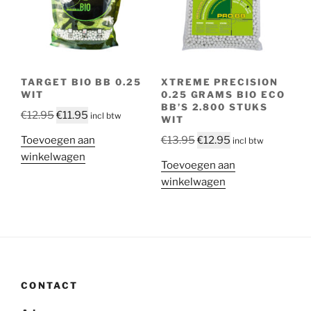
TARGET BIO BB 0.25
XTREME PRECISION
WIT
0.25 GRAMS BIO ECO
BB’S 2.800 STUKS
Oorspronkelijke
Huidige
€
12.95
€
11.95
incl btw
WIT
prijs
prijs
Oorspronkelijke
Huidige
Toevoegen aan
€
13.95
€
12.95
incl btw
was:
is:
prijs
prijs
winkelwagen
€12.95.
€11.95.
Toevoegen aan
was:
is:
winkelwagen
€13.95.
€12.95.
CONTACT