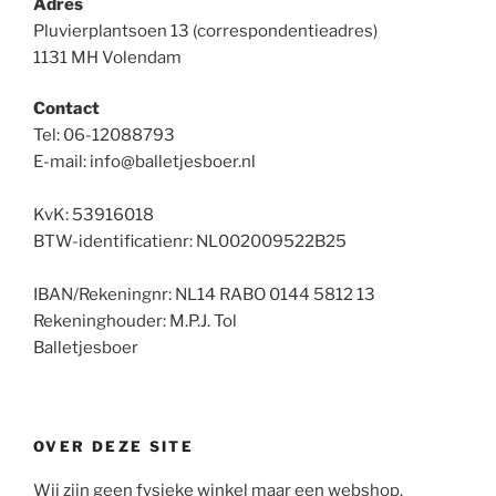
Adres
Pluvierplantsoen 13 (correspondentieadres)
1131 MH Volendam
Contact
Tel: 06-12088793
E-mail: info@balletjesboer.nl
KvK: 53916018
BTW-identificatienr: NL002009522B25
IBAN/Rekeningnr: NL14 RABO 0144 5812 13
Rekeninghouder: M.P.J. Tol
Balletjesboer
OVER DEZE SITE
Wij zijn geen fysieke winkel maar een webshop.