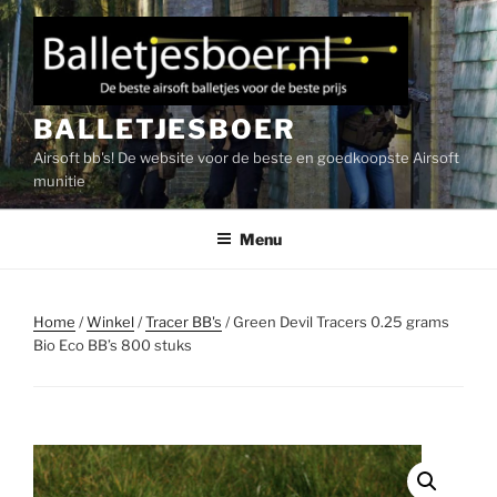
Ga
naar
de
inhoud
BALLETJESBOER
Airsoft bb's! De website voor de beste en goedkoopste Airsoft
munitie
Menu
Home
/
Winkel
/
Tracer BB's
/ Green Devil Tracers 0.25 grams
Bio Eco BB’s 800 stuks