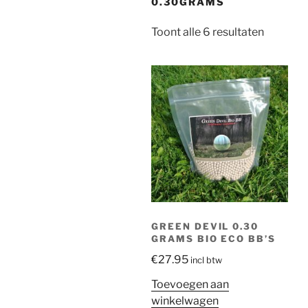
0.30GRAMS
Gesorte
Toont alle 6 resultaten
op
prijs:
hoog
naar
laag
GREEN DEVIL 0.30
GRAMS BIO ECO BB’S
€
27.95
incl btw
Toevoegen aan
winkelwagen