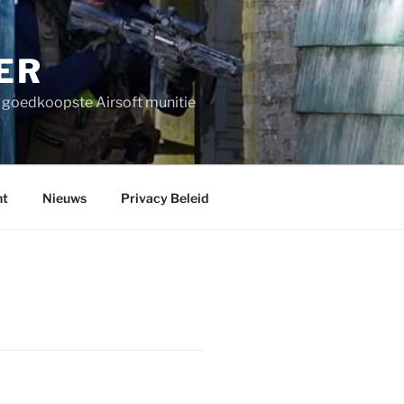
ER
n goedkoopste Airsoft munitie
nt
Nieuws
Privacy Beleid