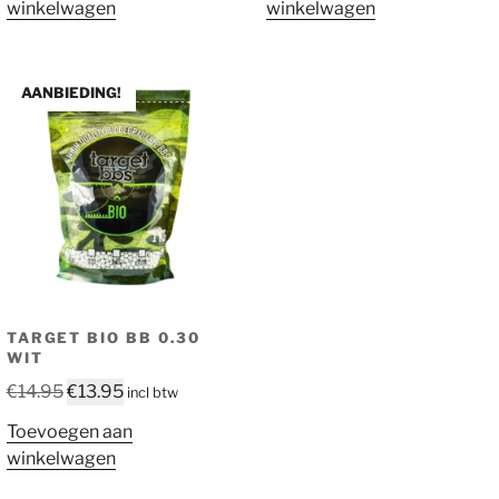
winkelwagen
winkelwagen
AANBIEDING!
TARGET BIO BB 0.30
WIT
Oorspronkelijke
Huidige
€
14.95
€
13.95
incl btw
prijs
prijs
Toevoegen aan
was:
is:
winkelwagen
€14.95.
€13.95.