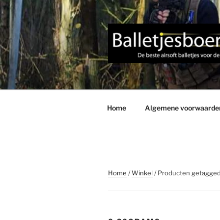
Ga
naar
de
inhoud
Home
Algemene voorwaarde
Home
/
Winkel
/ Producten getagge