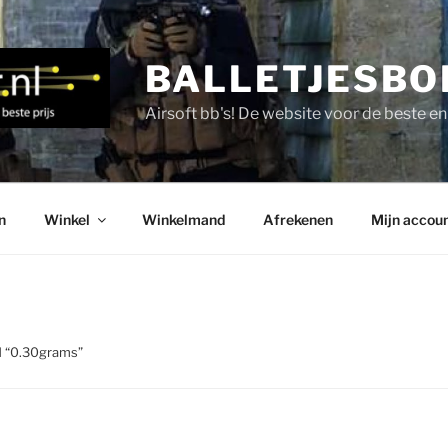
BALLETJESBO
Airsoft bb's! De website voor de beste e
n
Winkel
Winkelmand
Afrekenen
Mijn accou
d “0.30grams”