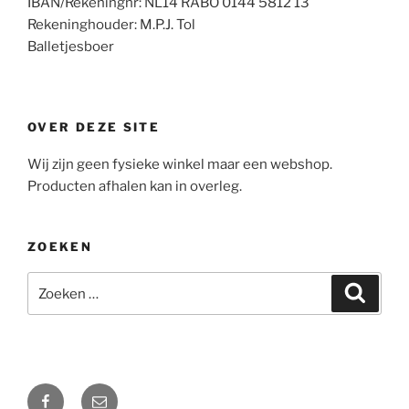
IBAN/Rekeningnr: NL14 RABO 0144 5812 13
Rekeninghouder: M.P.J. Tol
Balletjesboer
OVER DEZE SITE
Wij zijn geen fysieke winkel maar een webshop.
Producten afhalen kan in overleg.
ZOEKEN
Zoeken
Zoeke
naar:
Facebook
Mail