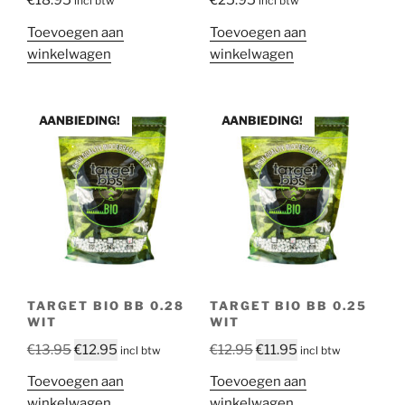
€
18.95
€
25.95
incl btw
incl btw
Toevoegen aan
Toevoegen aan
winkelwagen
winkelwagen
AANBIEDING!
AANBIEDING!
TARGET BIO BB 0.28
TARGET BIO BB 0.25
WIT
WIT
Oorspronkelijke
Huidige
Oorspronkelijke
Huidige
€
13.95
€
12.95
€
12.95
€
11.95
incl btw
incl btw
prijs
prijs
prijs
prijs
Toevoegen aan
Toevoegen aan
was:
is:
was:
is:
winkelwagen
winkelwagen