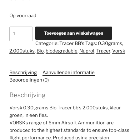
Op voorraad
Vorsk
Toevoegen aan winkelwagen
0.30
Categorie:
Tracer BB's
Tags:
0.30grams
,
grams
2.000stuks
,
Bio
,
biodegradable
,
Nuprol
,
Tracer
,
Vorsk
BIO
Tracer
BB's
Beschrijving
Aanvullende informatie
2.000st
Beoordelingen (0)
aantal
Beschrijving
Vorsk 0.30 grams Bio Tracer bb’s 2.000stuks, kleur
groen, in een fles.
VORSKs range of 6mm Airsoft Ammunition are
produced to the highest standards to ensure top-class
flight performance. Produced using precision