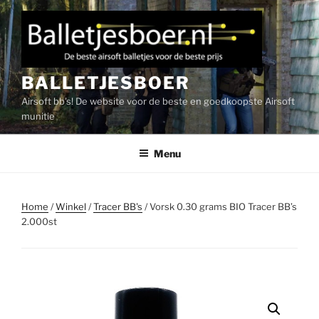
Ga
naar
de
inhoud
BALLETJESBOER
Airsoft bb's! De website voor de beste en goedkoopste Airsoft
munitie
Menu
Home
/
Winkel
/
Tracer BB's
/ Vorsk 0.30 grams BIO Tracer BB’s
2.000st