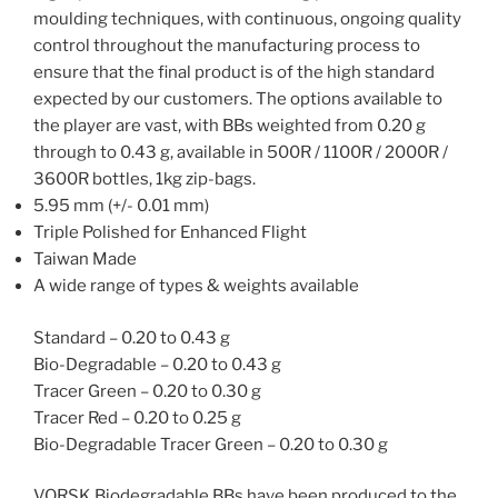
moulding techniques, with continuous, ongoing quality
control throughout the manufacturing process to
ensure that the final product is of the high standard
expected by our customers. The options available to
the player are vast, with BBs weighted from 0.20 g
through to 0.43 g, available in 500R / 1100R / 2000R /
3600R bottles, 1kg zip-bags.
5.95 mm (+/- 0.01 mm)
Triple Polished for Enhanced Flight
Taiwan Made
A wide range of types & weights available
Standard – 0.20 to 0.43 g
Bio-Degradable – 0.20 to 0.43 g
Tracer Green – 0.20 to 0.30 g
Tracer Red – 0.20 to 0.25 g
Bio-Degradable Tracer Green – 0.20 to 0.30 g
VORSK Biodegradable BBs have been produced to the