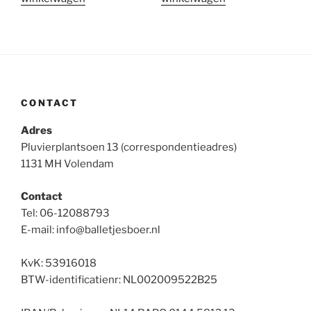
€13.95.
€12.95.
€12.95.
€11.95.
CONTACT
Adres
Pluvierplantsoen 13 (correspondentieadres)
1131 MH Volendam
Contact
Tel: 06-12088793
E-mail: info@balletjesboer.nl
KvK: 53916018
BTW-identificatienr: NL002009522B25