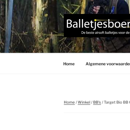
Ga
naar
de
inhoud
Home
Algemene voorwaarde
Home
/
Winkel
/
BB's
/ Target Bio BB