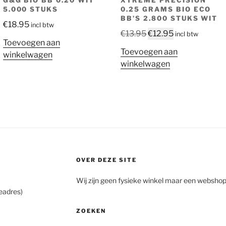
G&G BIO BB 0.20 WIT
XTREME PRECISION
5.000 STUKS
0.25 GRAMS BIO ECO
BB’S 2.800 STUKS WIT
€
18.95
incl btw
Oorspronkelijke
Huidige
€
13.95
€
12.95
incl btw
Toevoegen aan
prijs
prijs
Toevoegen aan
winkelwagen
was:
is:
winkelwagen
€13.95.
€12.95.
OVER DEZE SITE
Wij zijn geen fysieke winkel maar een webshop
eadres)
ZOEKEN