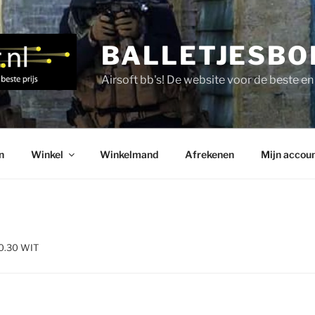
BALLETJESBO
Airsoft bb's! De website voor de beste e
n
Winkel
Winkelmand
Afrekenen
Mijn accou
 0.30 WIT