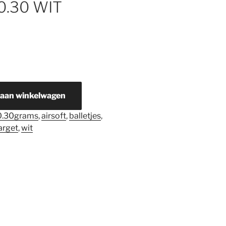
 0.30 WIT
 aan winkelwagen
0.30grams
,
airsoft
,
balletjes
,
arget
,
wit