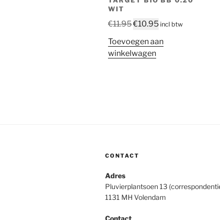
TARGET BIO BB 0.20
WIT
Oorspronkelijke
Huidige
€
11.95
€
10.95
incl btw
prijs
prijs
Toevoegen aan
was:
is:
winkelwagen
€11.95.
€10.95.
CONTACT
Adres
Pluvierplantsoen 13 (correspondenti
1131 MH Volendam
Contact