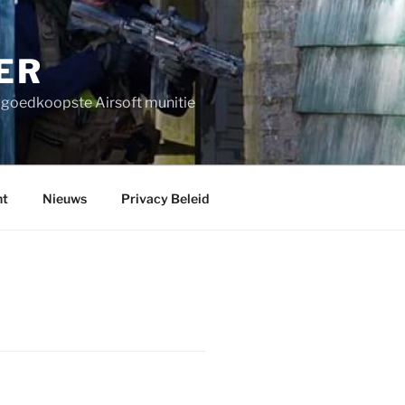
ER
n goedkoopste Airsoft munitie
nt
Nieuws
Privacy Beleid