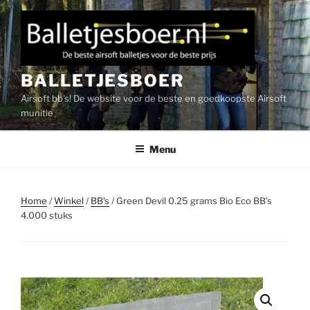
Ga
naar
de
inhoud
BALLETJESBOER
Airsoft bb's! De website voor de beste en goedkoopste Airsoft
munitie
Menu
Home
/
Winkel
/
BB's
/ Green Devil 0.25 grams Bio Eco BB’s
4.000 stuks