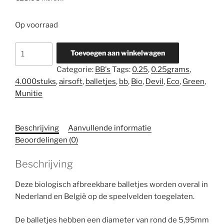
Op voorraad
Green
Toevoegen aan winkelwagen
Devil
Categorie:
BB's
Tags:
0.25
,
0.25grams
,
0.25
4.000stuks
,
airsoft
,
balletjes
,
bb
,
Bio
,
Devil
,
Eco
,
Green
,
grams
Munitie
Bio
Eco
BB's
Beschrijving
Aanvullende informatie
4.000
Beoordelingen (0)
stuks
aantal
Beschrijving
Deze biologisch afbreekbare balletjes worden overal in
Nederland en België op de speelvelden toegelaten.
De balletjes hebben een diameter van rond de 5,95mm