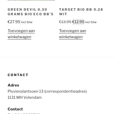
GREEN DEVIL 0.30
TARGET BIO BB 0.28
GRAMS BIO ECO BB’S
WIT
Oorspronkelijke
Huidige
€
27.95
€
13.95
€
12.95
incl btw
incl btw
prijs
prijs
Toevoegen aan
Toevoegen aan
was:
is:
winkelwagen
winkelwagen
€13.95.
€12.95.
CONTACT
Adres
Pluvierplantsoen 13 (correspondentieadres)
1131 MH Volendam
Contact