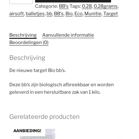
Bio
Categorie:
BB's
Tags:
0.28
,
0.28grams
,
BB
airsoft
,
balletjes
,
bb
,
BB's
,
Bio
,
Eco
,
Munitie
,
Target
0.28
WIT
aantal
Beschrijving
Aanvullende informatie
Beoordelingen (0)
Beschrijving
De nieuwe target Bio bb’s.
Deze bb’s zijn biologisch afbreekbaar en worden
geleverd in een hersluitbare zak van 1 kilo.
Gerelateerde producten
AANBIEDING!