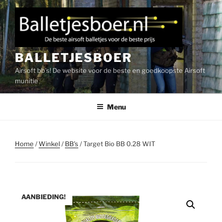
Ga
naar
de
inhoud
BALLETJESBOER
Airsoft bb's! De website voor de beste en goedkoopste Airsoft
munitie
Menu
Home
/
Winkel
/
BB's
/ Target Bio BB 0.28 WIT
AANBIEDING!