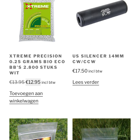
XTREME PRECISION
US SILENCER 14MM
0.25 GRAMS BIO ECO
CW/CCW
BB’S 2.800 STUKS
€
17.50
incl btw
WIT
Oorspronkelijke
Huidige
Lees verder
€
13.95
€
12.95
incl btw
prijs
prijs
Toevoegen aan
was:
is:
winkelwagen
€13.95.
€12.95.