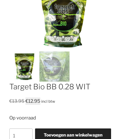
Target Bio BB 0.28 WIT
Oorspronkelijke
Huidige
€
13.95
€
12.95
incl btw
prijs
prijs
was:
is:
Op voorraad
€13.95.
€12.95.
Target
Toevoegen aan winkelwagen