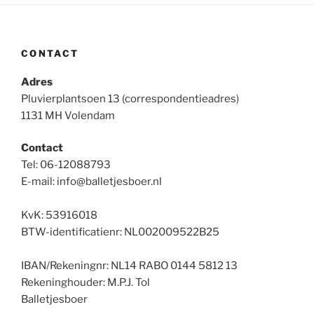
CONTACT
Adres
Pluvierplantsoen 13 (correspondentieadres)
1131 MH Volendam
Contact
Tel: 06-12088793
E-mail: info@balletjesboer.nl
KvK: 53916018
BTW-identificatienr: NL002009522B25
IBAN/Rekeningnr: NL14 RABO 0144 5812 13
Rekeninghouder: M.P.J. Tol
Balletjesboer