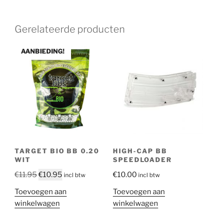
Gerelateerde producten
AANBIEDING!
TARGET BIO BB 0.20
HIGH-CAP BB
WIT
SPEEDLOADER
Oorspronkelijke
Huidige
€
11.95
€
10.95
€
10.00
incl btw
incl btw
prijs
prijs
Toevoegen aan
Toevoegen aan
was:
is:
winkelwagen
winkelwagen
€11.95.
€10.95.