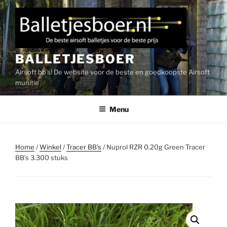
Ga
naar
de
inhoud
BALLETJESBOER
Airsoft bb's! De website voor de beste en goedkoopste Airsoft
munitie
Menu
Home
/
Winkel
/
Tracer BB's
/ Nuprol RZR 0.20g Green Tracer
BB’s 3.300 stuks