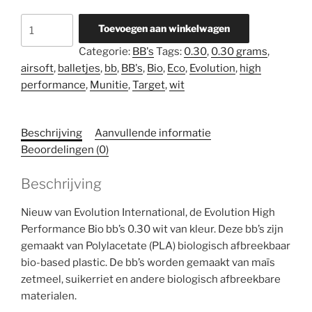
Evolution
Toevoegen aan winkelwagen
High
Categorie:
BB's
Tags:
0.30
,
0.30 grams
,
Performance
airsoft
,
balletjes
,
bb
,
BB's
,
Bio
,
Eco
,
Evolution
,
high
BB
performance
,
Munitie
,
Target
,
wit
0.30
BIO
WIT
Beschrijving
Aanvullende informatie
3.333st
Beoordelingen (0)
aantal
Beschrijving
Nieuw van Evolution International, de Evolution High
Performance Bio bb’s 0.30 wit van kleur. Deze bb’s zijn
gemaakt van Polylacetate (PLA) biologisch afbreekbaar
bio-based plastic. De bb’s worden gemaakt van maïs
zetmeel, suikerriet en andere biologisch afbreekbare
materialen.