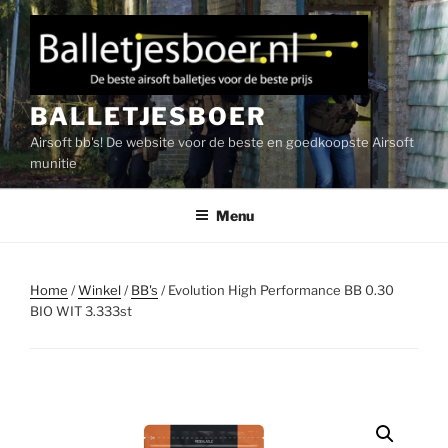
Ga
naar
de
inhoud
BALLETJESBOER
Airsoft bb's! De website voor de beste en goedkoopste Airsoft
munitie
Menu
Home
/
Winkel
/
BB's
/ Evolution High Performance BB 0.30
BIO WIT 3.333st