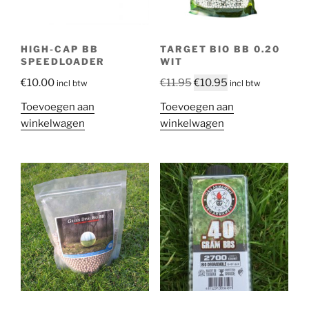
HIGH-CAP BB
TARGET BIO BB 0.20
SPEEDLOADER
WIT
Oorspronkelijke
Huidige
€
10.00
€
11.95
€
10.95
incl btw
incl btw
prijs
prijs
Toevoegen aan
Toevoegen aan
was:
is:
winkelwagen
winkelwagen
€11.95.
€10.95.