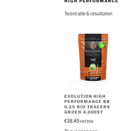
HIGH PERFORMANCE
Gesorte
Toont alle 6 resultaten
op
prijs:
hoog
naar
laag
EVOLUTION HIGH
PERFORMANCE BB
0.25 BIO TRACERS
GROEN 4.000ST
€
18.45
incl btw