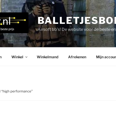
BALLETJESBO
Airsoft bb's! De website voor de beste e
n
Winkel
Winkelmand
Afrekenen
Mijn accou
 “high performance”