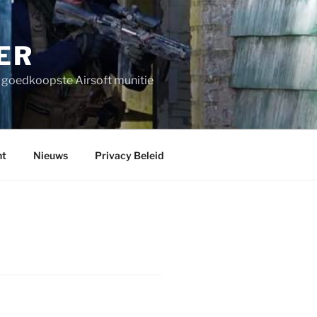
ER
n goedkoopste Airsoft munitie
nt
Nieuws
Privacy Beleid