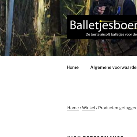
Ga
naar
de
inhoud
Home
Algemene voorwaarde
Home
/
Winkel
/ Producten getagged