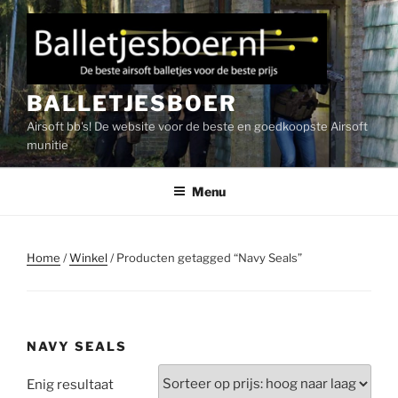
Ga
naar
de
inhoud
BALLETJESBOER
Airsoft bb's! De website voor de beste en goedkoopste Airsoft
munitie
Menu
Home
/
Winkel
/ Producten getagged “Navy Seals”
NAVY SEALS
Enig resultaat