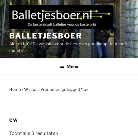
Ga
naar
de
inhoud
BALLETJESBOER
Airsoft bb's! De website voor de beste en goedkoopste Airsoft
munitie
Menu
Home
/
Winkel
/ Producten getagged “cw”
CW
Gesorteerd
Toont alle 3 resultaten