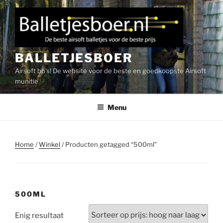
Ga
naar
de
inhoud
BALLETJESBOER
Airsoft bb's! De website voor de beste en goedkoopste Airsoft
munitie
Menu
Home
/
Winkel
/ Producten getagged “500ml”
500ML
Enig resultaat