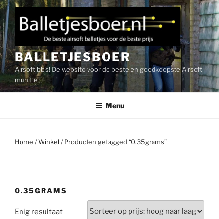
Ga
naar
de
inhoud
BALLETJESBOER
Airsoft bb's! De website voor de beste en goedkoopste Airsoft
munitie
Menu
Home
/
Winkel
/ Producten getagged “0.35grams”
0.35GRAMS
Enig resultaat