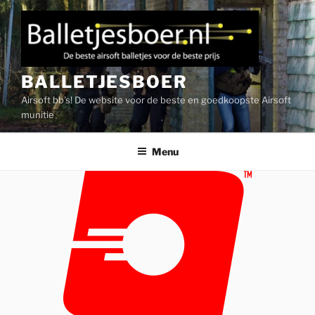
Ga
naar
de
inhoud
BALLETJESBOER
Airsoft bb's! De website voor de beste en goedkoopste Airsoft
munitie
Menu